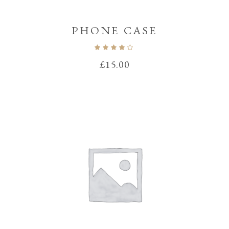
PHONE CASE
Note
4.00
sur
£
15.00
5