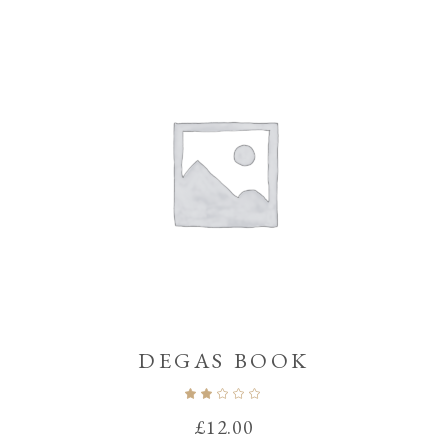
DEGAS BOOK
Note
2.00
sur
£
12.00
5