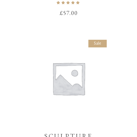
Note
5.00
sur 5
£
57.00
Sale
SCULPTURE