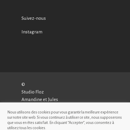
Suivez-nous
Instagram
©
Studio Floz
Amandine et Jules
Conception – Hugo Simon-Chautems
Nous utilisons des cookies pour vous garantir la meilleure expérience
sur notre site web. Si vous continuez à utiliser ce site, nous supposerons
que vous en êtes satisfait. En cliquant “Accepter”, vous consentez à
utilisez tous les cookies.