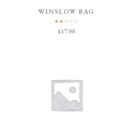
WINSLOW BAG
Note
2.00
sur
£
17.00
5