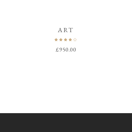
ART
Note
4.00
sur
£
950.00
5