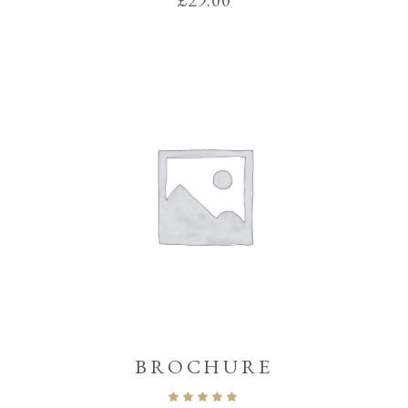
£
29.00
BROCHURE
Note
5.00