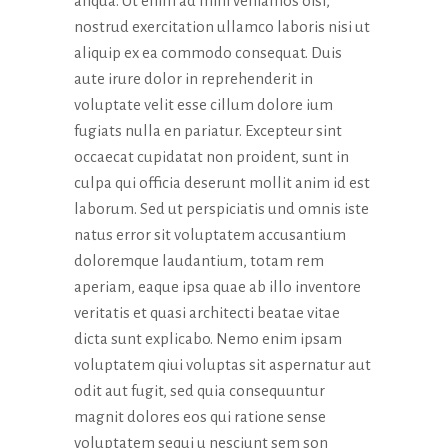
aliqua. Ut enim ad mini veniamos oisi,
nostrud exercitation ullamco laboris nisi ut
aliquip ex ea commodo consequat. Duis
aute irure dolor in reprehenderit in
voluptate velit esse cillum dolore ium
fugiats nulla en pariatur. Excepteur sint
occaecat cupidatat non proident, sunt in
culpa qui officia deserunt mollit anim id est
laborum. Sed ut perspiciatis und omnis iste
natus error sit voluptatem accusantium
doloremque laudantium, totam rem
aperiam, eaque ipsa quae ab illo inventore
veritatis et quasi architecti beatae vitae
dicta sunt explicabo. Nemo enim ipsam
voluptatem qiui voluptas sit aspernatur aut
odit aut fugit, sed quia consequuntur
magnit dolores eos qui ratione sense
voluptatem sequi u nesciunt sem son