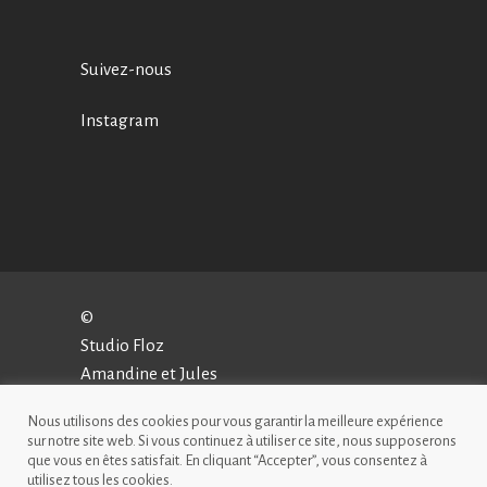
Suivez-nous
Instagram
©
Studio Floz
Amandine et Jules
Conception – Hugo Simon-Chautems
Nous utilisons des cookies pour vous garantir la meilleure expérience
sur notre site web. Si vous continuez à utiliser ce site, nous supposerons
que vous en êtes satisfait. En cliquant “Accepter”, vous consentez à
utilisez tous les cookies.