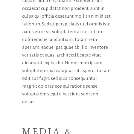
fugiats nulla en pariatur. Excepteur sint
occaecat cupidatat non proident, sunt in
culpa qui officia deserunt mollit anim id est
laborum. Sed ut perspiciatis und omnis iste
natus error sit voluptatem accusantium
doloremque laudantium, totam rem
aperiam, eaque ipsa quae ab illo inventore
veritatis et quasi architecti beatae vitae
dicta sunt explicabo. Nemo enim ipsam
voluptatem qiui voluptas sit aspernatur aut
odit aut fugit, sed quia consequuntur
magnit dolores eos qui ratione sense
voluptatem sequi u nesciunt sem son
deilas.
MEDIA &